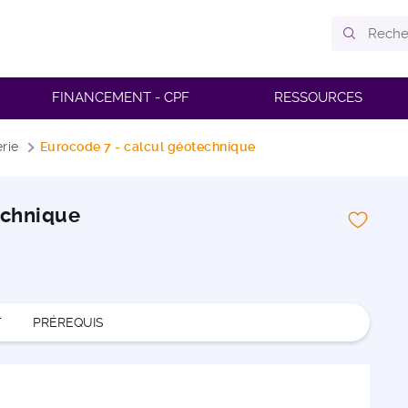
FINANCEMENT - CPF
RESSOURCES
rie
Eurocode 7 - calcul géotechnique
echnique
T
PRÉREQUIS