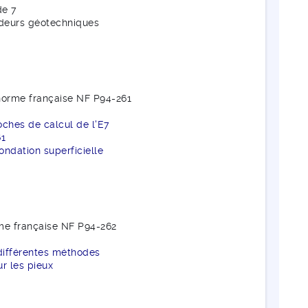
de 7
ndeurs géotechniques
a norme française NF P94-261
roches de calcul de l'E7
61
ondation superficielle
rme française NF P94-262
 différentes méthodes
r les pieux