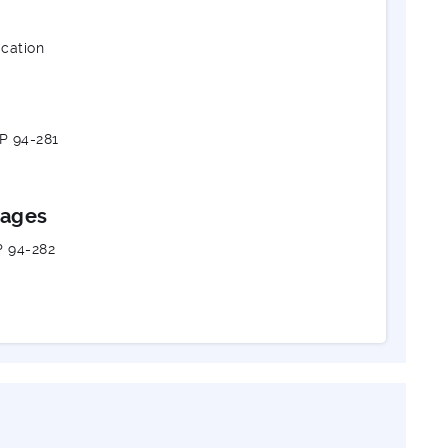
cation
 P 94-281
rages
P 94-282