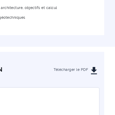
architecture, objectifs et calcul
s géotechniques
get_app
N
Télécharger le PDF