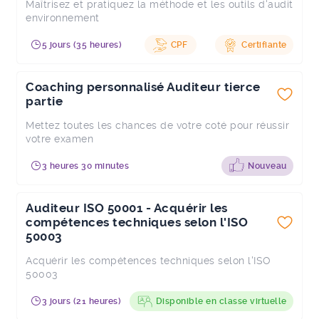
Maîtrisez et pratiquez la méthode et les outils d'audit
environnement
5 jours (35 heures)
CPF
Certifiante
Coaching personnalisé Auditeur tierce
partie
Mettez toutes les chances de votre coté pour réussir
votre examen
3 heures 30 minutes
Nouveau
Auditeur ISO 50001 - Acquérir les
compétences techniques selon l'ISO
50003
Acquérir les compétences techniques selon l'ISO
50003
3 jours (21 heures)
Disponible en classe virtuelle