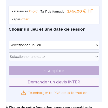
1745,00 € HT
Références
C1907
Tarif de formation
Repas
offert
Choisir un lieu et une date de session
Dates
expand_more
Sélectionner une date
Inscription
Demander un devis INTER
Télécharger le PDF de la formation
À l'issue de cette formation, vous serez capable de :