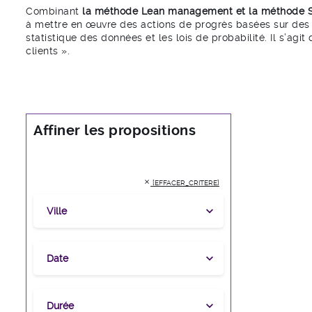
Combinant
la méthode Lean management et la méthode Si
à mettre en œuvre des actions de progrès basées sur des
statistique des données et les lois de probabilité. Il s’agi
clients ».
Affiner les propositions
close
[EFFACER_CRITERE]
Affiner la recherche par Ville
Ville
expand_more
Affiner la recherche par Date
Date
expand_more
Affiner la recherche par Durée
Durée
expand_more