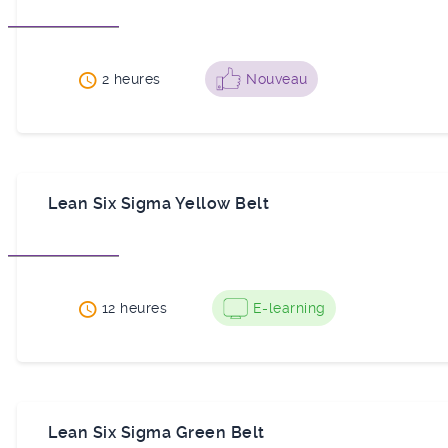
2 heures
Nouveau
e
Lean Six Sigma Yellow Belt
ies
12 heures
E-learning
Lean Six Sigma Green Belt