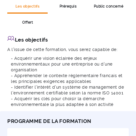
Les objectifs
Prérequis
Public concerné
Tout professionnel débutant dans des missions
environnementales dans son entreprise
Offert
Tout manager souhaitant mettre en oeuvre une
démarche environnementale, seule ou intégrée à
Les objectifs
une démarche qualité dans son organisation
Responsables qualité et/ou sécurité et/ou
A l’issue de cette formation, vous serez capable de:
environnement souhaitant s’initier à la norme ISO
- Acquérir une vision éclairée des enjeux
14001 et aux réglementations environnementales
environnementaux pour une entreprise ou d’une
organisation
- Appréhender le contexte règlementaire francais et
les principales exigences applicables
- Identifier l'intérêt d'un système de management de
l'environnement certifiable selon la norme ISO 14001
- Acquérir les clés pour choisir la démarche
environnementale la plus adaptée à son activité
PROGRAMME DE LA FORMATION