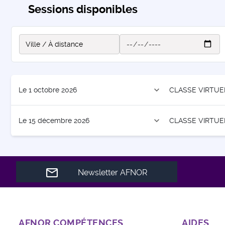
Sessions disponibles
expand_more
Le 1 octobre 2026
CLASSE VIRTUE
expand_more
Le 15 décembre 2026
CLASSE VIRTUE
Newsletter AFNOR
AFNOR COMPÉTENCES
AIDES