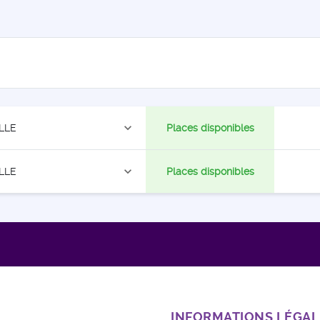
expand_more
LLE
Places disponibles
expand_more
LLE
Places disponibles
INFORMATIONS LÉGAL