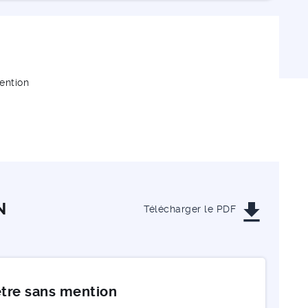
ention
get_app
N
Télécharger le PDF
mètre sans mention