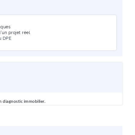
iques
’un projet réel
du DPE
 diagnostic immobilier.