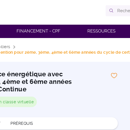
FINANCEMENT - CPF
RESSOURCES
liers
ention pour 2ème, 3ème, 4ème et 6ème années du cycle de certif
ce énergétique avec
, 4ème et 6ème années
 Continue
n classe virtuelle
T
PRÉREQUIS