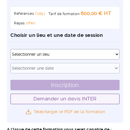
600,00 € HT
Références
C1651
Tarif de formation
Repas
offert
Choisir un lieu et une date de session
Dates
expand_more
Sélectionner une date
Inscription
Demander un devis INTER
Télécharger le PDF de la formation
A l'issue de cette formation vous serez capable de :