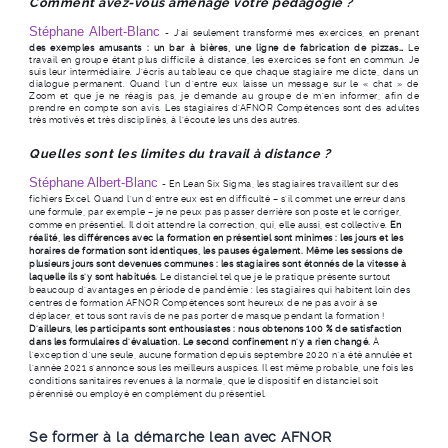
Comment avez-vous aménagé votre pédagogie ?
Stéphane Albert-Blanc
-
J’ai seulement transformé mes exercices, en prenant
des exemples amusants : un bar à bières, une ligne de fabrication de pizzas…
Le
travail en groupe étant plus difficile à distance, les exercices se font en commun. Je
suis leur intermédiaire. J’écris au tableau ce que chaque stagiaire me dicte, dans un
dialogue permanent. Quand l’un d’entre eux laisse un message sur le « chat » de
Zoom et que je ne réagis pas, je demande au groupe de m’en informer, afin de
prendre en compte son avis. Les stagiaires d’AFNOR Compétences sont des adultes
très motivés et très disciplinés, à l’écoute les uns des autres.
Quelles sont les limites du travail à distance ?
Stéphane Albert-Blanc
-
En Lean Six Sigma, les stagiaires travaillent sur des
fichiers Excel. Quand l’un d’entre eux est en difficulté – s’il commet une erreur dans
une formule, par exemple – je ne peux pas passer derrière son poste et le corriger,
comme en présentiel. Il doit attendre la correction, qui, elle aussi, est collective.
En
réalité, les différences avec la formation en présentiel sont minimes : les jours et les
horaires de formation sont identiques, les pauses également. Même les sessions de
plusieurs jours sont devenues communes : les stagiaires sont étonnés de la vitesse à
laquelle ils s’y sont habitués.
Le distanciel tel que je le pratique présente surtout
beaucoup d’avantages en période de pandémie : les stagiaires qui habitent loin des
centres de formation AFNOR Compétences sont heureux de ne pas avoir à se
déplacer, et tous sont ravis de ne pas porter de masque pendant la formation !
D’ailleurs, les participants sont enthousiastes : nous obtenons 100 % de satisfaction
dans les formulaires d’évaluation. Le second confinement n’y a rien changé.
À
l’exception d’une seule, aucune formation depuis septembre 2020 n’a été annulée et
l’année 2021 s’annonce sous les meilleurs auspices. Il est même probable, une fois les
conditions sanitaires revenues à la normale, que le dispositif en distanciel soit
pérennisé ou employé en complément du présentiel.
Se former à la démarche lean avec AFNOR