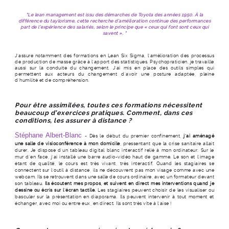
"Le lean management est issu des démarches de Toyota des années 1950. À la
différence du taylorisme, cette recherche d’amélioration continue des performances
part de l’expérience des salariés, selon le principe que « ceux qui font sont ceux qui
savent ». "
J’assure notamment des formations en Lean Six Sigma, l’amélioration des processus
de production de masse grâce à l’apport des statistiques. Psychopraticien, je travaille
aussi sur la conduite du changement. J’ai mis en place des outils simples qui
permettent aux acteurs du changement d’avoir une posture adaptée, pleine
d’humilité et de compréhension.
Pour être assimilées, toutes ces formations nécessitent
beaucoup d’exercices pratiques. Comment, dans ces
conditions, les assurer à distance ?
Stéphane Albert-Blanc
-
Dès le début du premier confinement,
j’ai aménagé
une salle de visioconférence à mon domicile
, pressentant que la crise sanitaire allait
durer. Je dispose d’un tableau digital blanc interactif relié à mon ordinateur. Sur le
mur d’en face, j’ai installé une barre audio-vidéo haut de gamme. Le son et l’image
étant de qualité, le cours est très vivant, très interactif. Quand les stagiaires se
connectent sur l’outil à distance, ils ne découvrent pas mon visage comme avec une
webcam. Ils se retrouvent dans une salle de cours ordinaire, avec un formateur devant
son tableau.
Ils écoutent mes propos, et suivent en direct mes interventions quand je
dessine ou écris sur l’écran tactile.
Les stagiaires peuvent choisir de les visualiser ou
basculer sur la présentation en diaporama. Ils peuvent intervenir à tout moment et
échanger, avec moi ou entre eux, en direct. Ils sont très vite à l’aise !