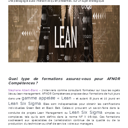
une pédagogie aussi interactive qu’en présentiel… sur un sujet stratégique.
Quel type de formations assurez-vous pour AFNOR
Compétences ?
Stéphane Albert-Blanc
- J'interviens comme consultant formateur sur tous les sujets
liés au lean management. AFNOR Compétences propose deux formations de huit jours
gamme appelée « Lean
dans une
» et autant (8 jours et 10 jours) en
Lean Six Sigma
. Elles sont indispensables pour obtenir les certifications
individuelles Green Belt et Black Belt. Celles-ci prouvent un savoir-faire dans la
Lean Six Sigma
conduite de projets Lean Management ou
, simples ou
complexes, tels qu’ils sont définis dans la norme NF X 06-091. Ces formations
s’adressent aux spécialistes de l’amélioration continue de la qualité ou de la
production, du technicien au chef de service, voire aux managers.