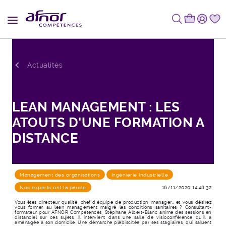
Fil d'Ariane
Actualités
LEAN MANAGEMENT : LES
ATOUTS D'UNE FORMATION A
DISTANCE
Management des organisations
Ingénierie Industrielle
Nos experts ont la parole
16/11/2020 14:48:32
Vous êtes directeur qualité, chef d’équipe de production, manager… et vous désirez
vous former au lean management malgré les conditions sanitaires ? Consultant-
formateur pour AFNOR Compétences, Stéphane Albert-Blanc anime des sessions en
distanciel sur ces sujets. Il intervient dans une salle de visioconférence qu’il a
aménagée à son domicile. Une démarche plébiscitée par ses stagiaires, qui saluent