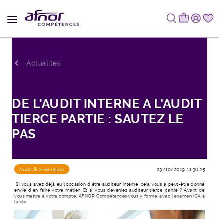
Fil d'Ariane
Actualités
DE L'AUDIT INTERNE A L'AUDIT
TIERCE PARTIE : SAUTEZ LE
PAS
Audit & Evaluation
23/10/2019 11:38:25
Si vous avez déjà eu l’occasion d’être auditeur interne, cela vous a peut-être donné
envie d’en faire votre métier. Et si vous deveniez auditeur tierce partie ? Avant de
vous mettre à votre compte, AFNOR Compétences vous y forme, avec l’examen ICA à
la clé.