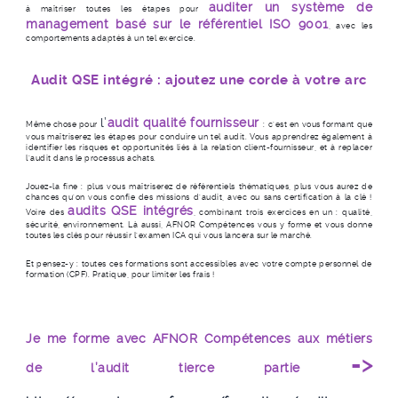
auditer un système de
à maîtriser toutes les étapes pour
management basé sur le référentiel ISO 9001
, avec les
comportements adaptés à un tel exercice.
Audit QSE intégré : ajoutez une corde à votre arc
l’
audit qualité fournisseur
Même chose pour
: c’est en vous formant que
vous maîtriserez les étapes pour conduire un tel audit. Vous apprendrez également à
identifier les risques et opportunités liés à la relation client-fournisseur, et à replacer
l'audit dans le processus achats.
Jouez-la fine : plus vous maîtriserez de référentiels thématiques, plus vous aurez de
chances qu’on vous confie des missions d’audit, avec ou sans certification à la clé !
audits QSE intégrés
Voire des
, combinant trois exercices en un : qualité,
sécurité, environnement. Là aussi, AFNOR Compétences vous y forme et vous donne
toutes les clés pour réussir l’examen ICA qui vous lancera sur le marché.
Et pensez-y : toutes ces formations sont accessibles avec votre compte personnel de
formation (CPF). Pratique, pour limiter les frais !
Je me forme avec AFNOR Compétences aux métiers
=>
de l’audit tierce partie