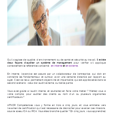
Qu’il s’agisse de qualité, d’environnement ou de santé et sécurité au travail,
il existe
deux façons d’auditer un système de management
pour vérifier s’il applique
correctement le référentiel concerné :
en interne
et
en externe
.
En interne, l’exercice est assuré par un collaborateur de l’entreprise, qui doit en
connaître les fondamentaux et surtout, avoir une certaine distance par rapport au
sujet. C’est ce recul, permettant objectivité et impartialité, qui est appréciable dans le
second scénario : celui de l’audit externe, ou tierce partie.
Vous avez goûté à l’audit interne, et souhaitez en faire votre métier ? Mettez vous à
votre compte, pour auditer des clients au nom d’un ou plusieurs organismes
certificateurs ?
AFNOR Compétences vous y forme en trois à cinq jours, et vous emmène vers
l’examen de certification qu’il est nécessaire de décrocher pour exercer ces missions,
sous le sceau ICA ou IRCA. Vous êtes branché qualité ? En cinq jours, vous apprendrez