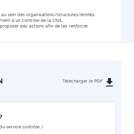
le au sein des organisations/structures/entités
ement à un contrôle de la CNIL
 proposer des actions afin de les renforcer
get_app
N
Télécharger le PDF
?
du service contrôle…)