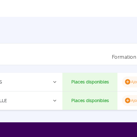
Formation
expand_more
S
Places disponibles
Ajo
expand_more
LLE
Places disponibles
Ajo