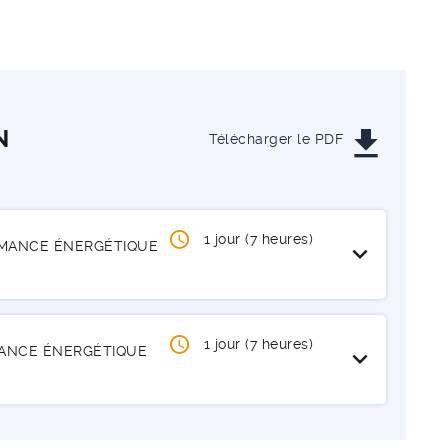
get_app
N
Télécharger le PDF
1 jour (7 heures)
RMANCE ÉNERGÉTIQUE
Ouvrir / Fermer
expand_more
1 jour (7 heures)
MANCE ÉNERGÉTIQUE
Ouvrir / Fermer
expand_more