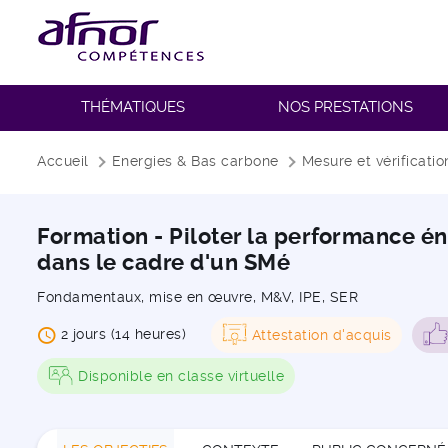
THÉMATIQUES
NOS PRESTATIONS
Fil d'Ariane
Accueil
Energies & Bas carbone
Mesure et vérificatio
Formation - Piloter la performance én
dans le cadre d'un SMé
Fondamentaux, mise en œuvre, M&V, IPE, SER
2 jours (14 heures)
Attestation d'acquis
Disponible en classe virtuelle