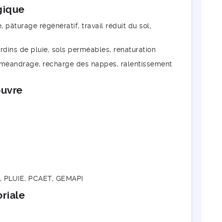
ogique
, pâturage régénératif, travail réduit du sol,
rdins de pluie, sols perméables, renaturation
reméandrage, recharge des nappes, ralentissement
œuvre
R, PLUIE, PCAET, GEMAPI
oriale