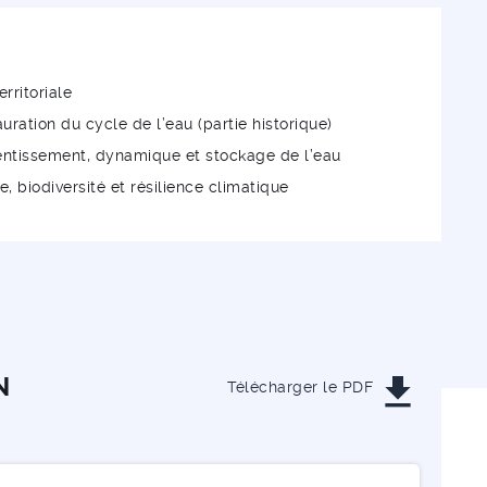
erritoriale
uration du cycle de l’eau (partie historique)
alentissement, dynamique et stockage de l’eau
e, biodiversité et résilience climatique
get_app
N
Télécharger le PDF