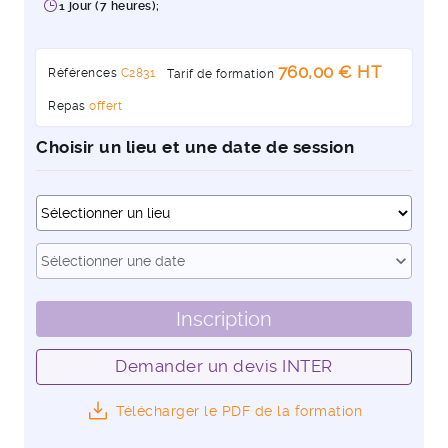
1 jour (7 heures);
760,00 € HT
Références
C2831
Tarif de formation
Repas
offert
Choisir un lieu et une date de session
Dates
expand_more
Sélectionner une date
Inscription
Demander un devis INTER
Télécharger le PDF de la formation