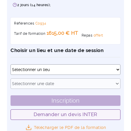
2 jours (14 heures);
Références
C0934
1615,00 € HT
Tarif de formation
Repas
offert
Choisir un lieu et une date de session
Dates
expand_more
Sélectionner une date
Inscription
Demander un devis INTER
Télécharger le PDF de la formation