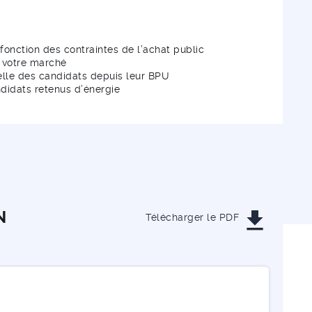
fonction des contraintes de l’achat public
e votre marché
elle des candidats depuis leur BPU
ndidats retenus d’énergie
get_app
N
Télécharger le PDF