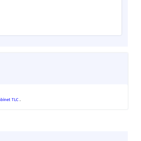
abinet TLC
.