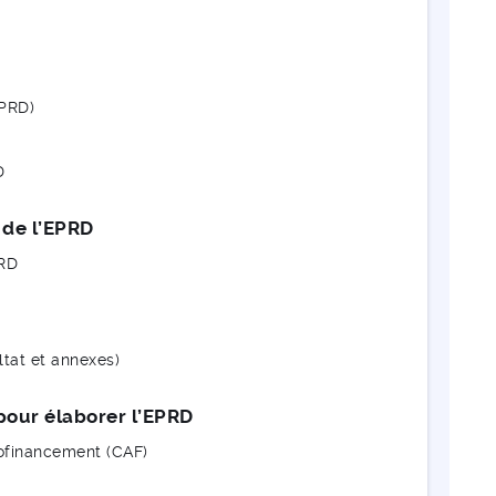
EPRD)
D
 de l’EPRD
PRD
tat et annexes)
pour élaborer l’EPRD
utofinancement (CAF)