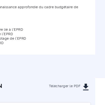
onnaissance approfondie du cadre budgétaire de
re lié à l’EPRD
e l’EPRD
ilotage de l’EPRD
PRD
get_app
N
Télécharger le PDF