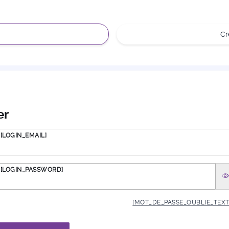
C
er
[LOGIN_EMAIL]
[LOGIN_PASSWORD]
[MOT_DE_PASSE_OUBLIE_TEXT]