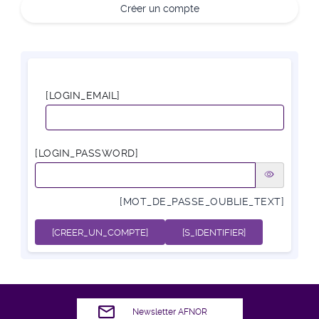
Créer un compte
[LOGIN_EMAIL]
[LOGIN_PASSWORD]
[MOT_DE_PASSE_OUBLIE_TEXT]
[CREER_UN_COMPTE]
[S_IDENTIFIER]
Newsletter AFNOR