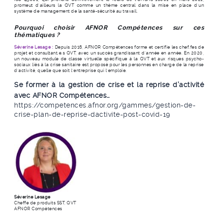
promeut d’ailleurs la QVT comme un thème central dans la mise en place d’un
système de management de la santé-sécurité au travail.
Pourquoi choisir AFNOR Compétences sur ces
thématiques ?
Séverine Lesage :
Depuis 2016, AFNOR Compétences forme et certifie les chef.fes de
projet et consultant.e.s QVT, avec un succès grandissant d’année en année. En 2020,
un nouveau module de classe virtuelle spécifique à la QVT et aux risques psycho-
sociaux liés à la crise sanitaire est proposé pour les personnes en charge de la reprise
d’activité, quelle que soit l’entreprise qui l’emploie.
Se former à la gestion de crise et la reprise d’activité
avec AFNOR Compétences…
https://competences.afnor.org/gammes/gestion-de-
crise-plan-de-reprise-dactivite-post-covid-19
Séverine Lesage
Cheffe de produits SST, QVT
AFNOR Compétences