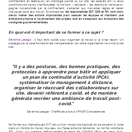
confinement en télétravail, en chômage partiel ou sur site, les salariés ont vu leurs
conditions de travail chamboulées. Ils doivent « rattraper » les retards et manque-à-
gagner occasionnés par le confinement, s’adapter aux nouvelles règles et rester
impliqués dans leur travail. En entreprise,
les responsables SST, QSE et RH vont donc
devoir mener des actions importantes pour rassurer les équipes et maintenir une
ambiance propice à l’avancement des projets, tout en s’adaptant aux évolutions des
consignes gouvernementales.
En quoi est-il important de se former à ce sujet ?
Séverine Lesage :
Il faut être outillé pour organiser le travail si la crise repart. Un
passage par la case formation est indispensable, car cette organisation ne s’improvise
pas.
"Il y a des postures, des bonnes pratiques, des
protocoles à apprendre pour bâtir et appliquer
un plan de continuité d’activité (PCA),
systématiser le management à distance,
organiser le réaccueil des collaborateurs sur
site, devenir référent.e covid, et de manière
générale recréer une ambiance de travail post-
covid."
Séverine Lesage - Cheffe de produit AFNOR Compétences
Se former aux thématiques QVT est un bon moyen de basculer et de se sentir à l’aise
dans un monde du travail nouveau, qui fasse acte de résilience. La norme volontaire
ISO 45001, qui prendra définitivement le relais de l’OHSAS 18001 en mars 2021,