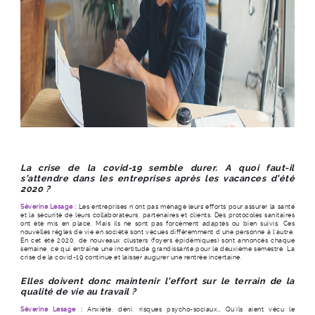
La crise de la covid-19 semble durer. A quoi faut-il
s’attendre dans les entreprises après les vacances d’été
2020 ?
Séverine Lesage :
Les entreprises n’ont pas ménagé leurs efforts pour assurer la santé
et la sécurité de leurs collaborateurs, partenaires et clients. Des protocoles sanitaires
ont été mis en place. Mais ils ne sont pas forcément adaptés ou bien suivis. Ces
nouvelles règles de vie en société sont vécues différemment d’une personne à l’autre.
En cet été 2020, de nouveaux clusters (foyers épidémiques) sont annoncés chaque
semaine, ce qui entraîne une incertitude grandissante pour le deuxième semestre. La
crise de la covid-19 continue et laisser augurer une rentrée incertaine.
Elles doivent donc maintenir l’effort sur le terrain de la
qualité de vie au travail ?
Séverine Lesage :
Anxiété, déni, risques psycho-sociaux… Qu’ils aient vécu le