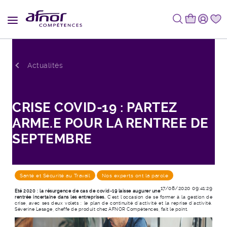
Fil d'Ariane
Actualités
CRISE COVID-19 : PARTEZ
ARME.E POUR LA RENTREE DE
SEPTEMBRE
Santé et Sécurité au Travail
Nos experts ont la parole
17/08/2020 09:41:29
Eté 2020 : la résurgence de cas de covid-19 laisse augurer une
rentrée incertaine dans les entreprises.
C’est l’occasion de se former à la gestion de
crise, avec ses deux volets : le plan de continuité d’activité et la reprise d’activité.
Séverine Lesage, cheffe de produit chez AFNOR Compétences, fait le point.