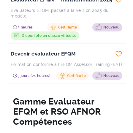
Évaluateurs EFQM, passez à la version 2025 du
modèle
3 heures
Certifiante
Nouveau
Disponible en classe virtuelle
Devenir évaluateur EFQM
Formation conforme à l'EFQM Assessor Training (EAT)
3 jours (21 heures)
Certifiante
Nouveau
Gamme Evaluateur
EFQM et RSO AFNOR
Compétences