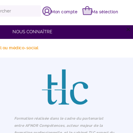
Mon compte
Ma sélection
close
NOUS CONNAÎTRE
al ou médico-social
Formation réalisée dans le cadre du partenariat
entre
AFNOR Compétences
, acteur majeur de la
formation professionnelle, et
le cabinet TLC
expert du