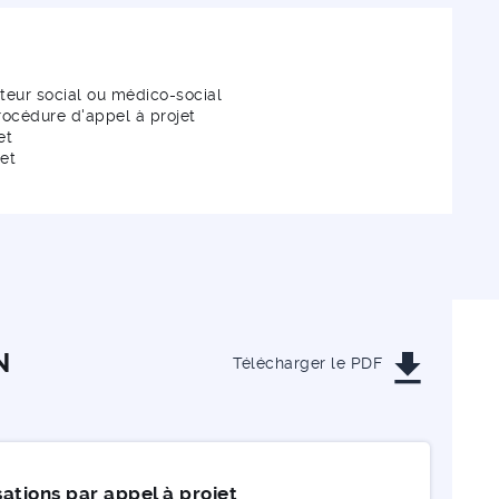
cteur social ou médico-social
rocédure d'appel à projet
et
jet
get_app
N
Télécharger le PDF
ations par appel à projet