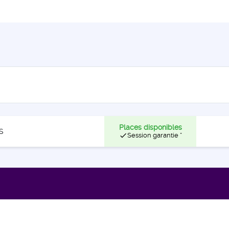
Places disponibles
S
check
Session garantie *