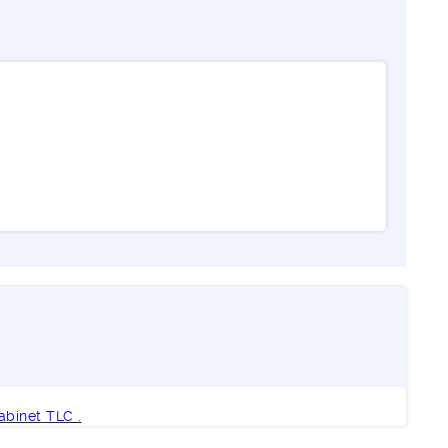
abinet TLC
.