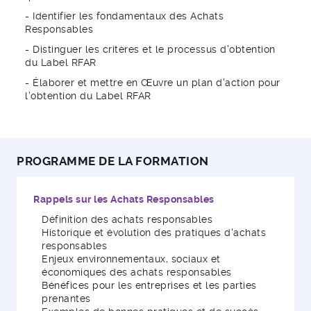
Les
fondamentaux des achats responsables
et leurs
- Identifier les fondamentaux des Achats
enjeux stratégiques
Responsables
La
nouvelle version 2026 du label RFAR
: critères,
- Distinguer les critères et le processus d'obtention
processus et bénéfices
du Label RFAR
Des
cas concrets d’entreprises labellisées
pour vous
- Élaborer et mettre en Œuvre un plan d'action pour
inspirer
l'obtention du Label RFAR
Comment réaliser une
auto-évaluation efficace
et
identifier vos priorités
Construire un
plan d’action opérationnel et un rétro-
planning précis
PROGRAMME DE LA FORMATION
Gagner en crédibilité et en performance
Rappels sur les Achats Responsables
Transformer vos achats en un levier
responsable et
Définition des achats responsables
compétitif
Historique et évolution des pratiques d'achats
responsables
Être prêt à
répondre aux attentes du label 2026
Enjeux environnementaux, sociaux et
économiques des achats responsables
Bénéfices pour les entreprises et les parties
prenantes