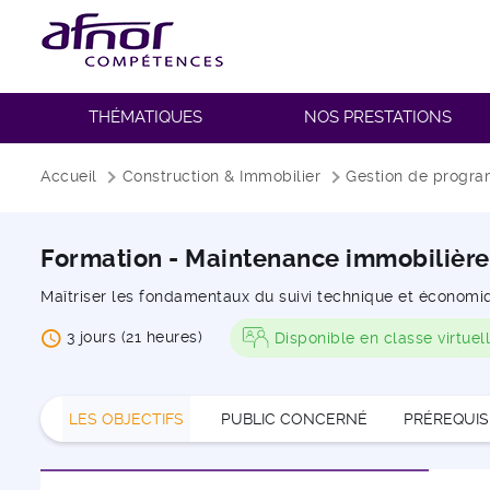
THÉMATIQUES
NOS PRESTATIONS
Fil d'Ariane
Accueil
Construction & Immobilier
Gestion de progra
Formation - Maintenance immobilière
Maîtriser les fondamentaux du suivi technique et économi
3 jours (21 heures)
Disponible en classe virtuel
LES OBJECTIFS
PUBLIC CONCERNÉ
PRÉREQUIS