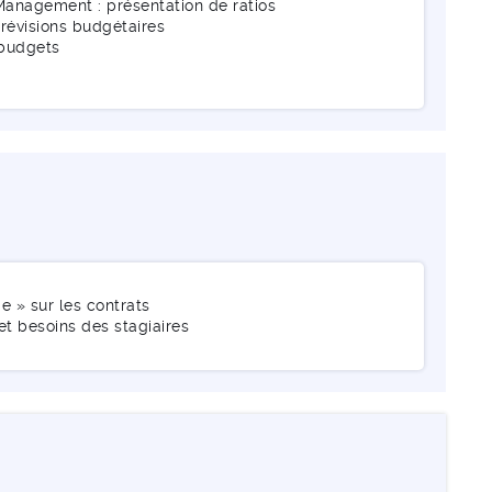
Management : présentation de ratios
prévisions budgétaires
s budgets
e » sur les contrats
et besoins des stagiaires