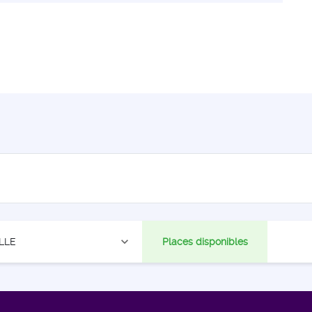
expand_more
LLE
Places disponibles