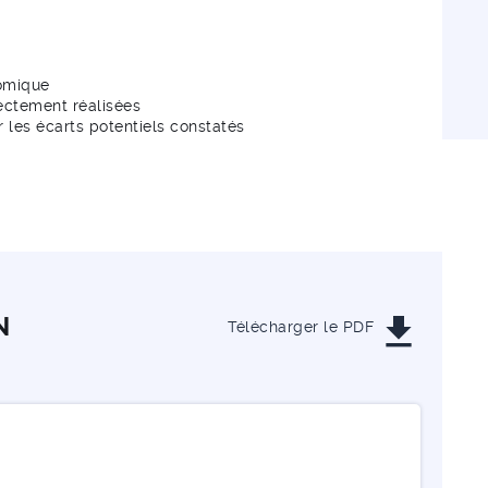
nomique
rectement réalisées
r les écarts potentiels constatés
get_app
N
Télécharger le PDF