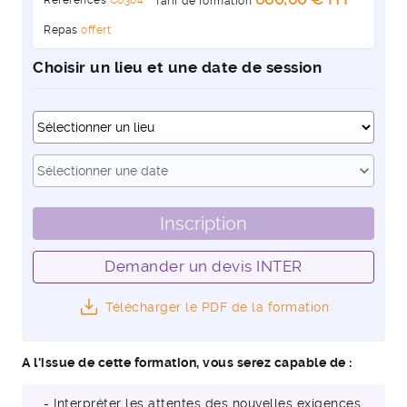
Tarif de formation
Repas
offert
Choisir un lieu et une date de session
Dates
expand_more
Sélectionner une date
Inscription
Demander un devis INTER
Télécharger le PDF de la formation
A l'issue de cette formation, vous serez capable de :
- Interpréter les attentes des nouvelles exigences