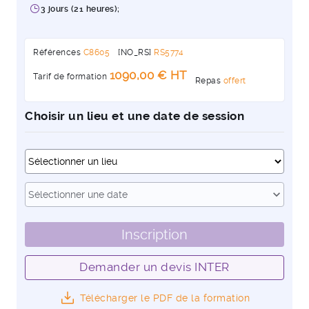
3 jours (21 heures);
Références
C8605
[NO_RS]
RS5774
1090,00 € HT
Tarif de formation
Repas
offert
Choisir un lieu et une date de session
Dates
expand_more
Sélectionner une date
Inscription
Demander un devis INTER
Télécharger le PDF de la formation