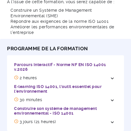
A l’issue de cette formation, vous serez capable de :
Construire un Système de Management
Environnemental (SME)
Répondre aux exigences de la norme ISO 14001
Améliorer les performances environnementales de
l’entreprise
PROGRAMME DE LA FORMATION
Parcours interactif - Norme NF EN ISO 14001
v.2026
2 heures
expand_more
Ouvrir / 
E-learning ISO 14001, l'outil essentiel pour
l'environnement
30 minutes
expand_more
Ouvrir / 
Construire son système de management
environnemental - ISO 14001
3 jours (21 heures)
expand_more
Ouvrir / 