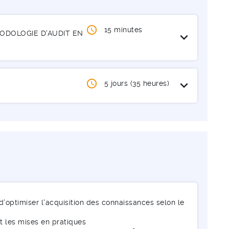
15 minutes
DOLOGIE D'AUDIT EN
Ouvrir / Fermer
expand_more
Ouvrir / Fermer
expand_more
5 jours (35 heures)
optimiser l'acquisition des connaissances selon le
t les mises en pratiques