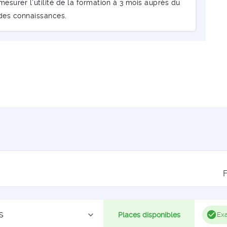
esurer l’utilité de la formation à 3 mois auprès du
 des connaissances.
expand_more
S
Places disponibles
Exa