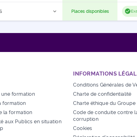
expand_more
S
Places disponibles
Exa
INFORMATIONS LÉGAL
Conditions Générales de V
à une formation
Charte de confidentialité
a formation
Charte éthique du Group
 la formation
Code de conduite contre l
corruption
té aux Publics en situation
ap
Cookies