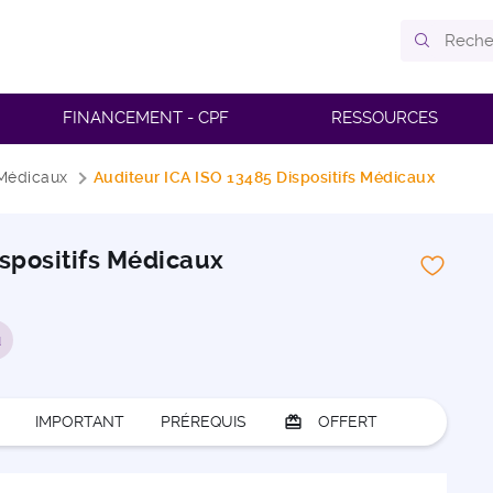
FINANCEMENT - CPF
RESSOURCES
 Médicaux
Auditeur ICA ISO 13485 Dispositifs Médicaux
ispositifs Médicaux
u
IMPORTANT
PRÉREQUIS
card_giftcard
OFFERT