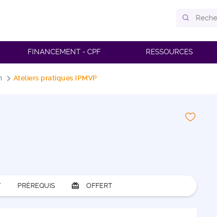
FINANCEMENT - CPF
RESSOURCES
n
Ateliers pratiques IPMVP
T
PRÉREQUIS
card_giftcard
OFFERT