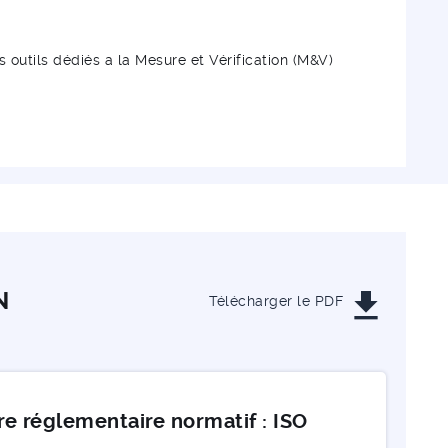
outils dédiés a la Mesure et Vérification (M&V)
get_app
N
Télécharger le PDF
dre réglementaire normatif : ISO