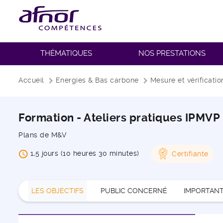
THÉMATIQUES
NOS PRESTATIONS
Fil d'Ariane
Accueil
Energies & Bas carbone
Mesure et vérificatio
Formation - Ateliers pratiques IPMVP
Plans de M&V
1,5 jours (10 heures 30 minutes)
Certifiante
LES OBJECTIFS
PUBLIC CONCERNÉ
IMPORTAN