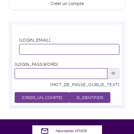
Créer un compte
[LOGIN_EMAIL]
[LOGIN_PASSWORD]
[MOT_DE_PASSE_OUBLIE_TEXT]
[CREER_UN_COMPTE]
[S_IDENTIFIER]
Newsletter AFNOR