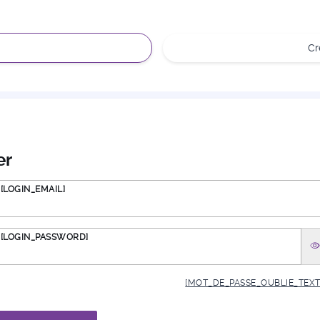
C
er
[LOGIN_EMAIL]
[LOGIN_PASSWORD]
[MOT_DE_PASSE_OUBLIE_TEXT]