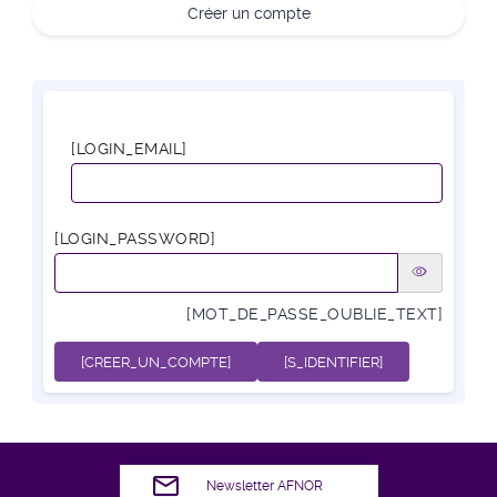
Créer un compte
[LOGIN_EMAIL]
[LOGIN_PASSWORD]
[MOT_DE_PASSE_OUBLIE_TEXT]
[CREER_UN_COMPTE]
[S_IDENTIFIER]
Newsletter AFNOR