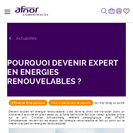
Fil d'Ariane
Actualités
POURQUOI DEVENIR EXPERT
EN ENERGIES
RENOUVELABLES ?
Efficacité Energétique
Nos experts ont la parole
20/05/2019 11:24:08
Devenir expert en énergie renouvelable, c’est faire le choix de travailler dans un
domaine d’activité en plein essor où la forte technicité fait que valeur ajoutée prime
sur le prix. Christian Schwarzberg, référent pédagogique chez AFNOR
Compétences, revient sur les enjeux de l’énergie renouvelable et fait un point sur le
métier d’expert en énergies renouvelables.