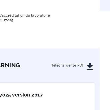
l'accréditation du laboratoire
SO 17025
get_app
ARNING
Télécharger le PDF
7025 version 2017