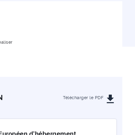
éaliser
get_app
N
Télécharger le PDF
l Européen d’hébergement