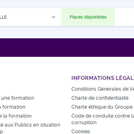
expand_more
LLE
Places disponibles
INFORMATIONS LÉGAL
Conditions Générales de V
à une formation
Charte de confidentialité
a formation
Charte éthique du Group
 la formation
Code de conduite contre l
corruption
té aux Publics en situation
ap
Cookies