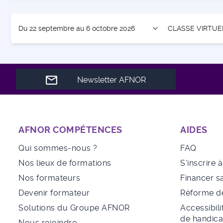
expand_more
Du 22 septembre au 6 octobre 2026
CLASSE VIRTUE
Newsletter AFNOR
AFNOR COMPÉTENCES
AIDES
Qui sommes-nous ?
FAQ
Nos lieux de formations
S'inscrire 
Nos formateurs
Financer s
Devenir formateur
Réforme de
Solutions du Groupe AFNOR
Accessibili
de handic
Nous rejoindre