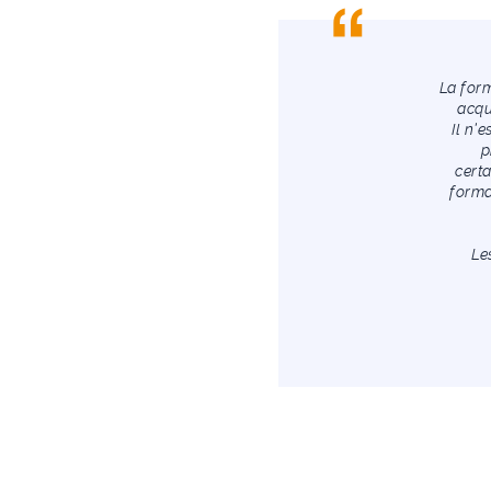
La form
acqu
Il n’
p
cert
forma
Le