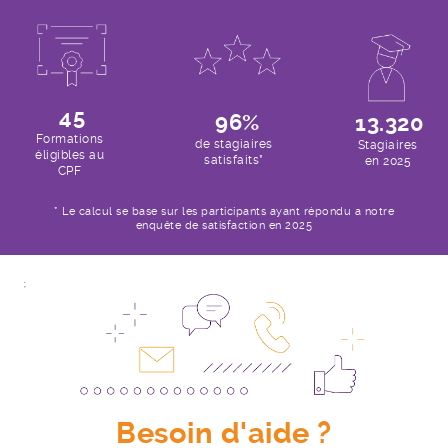
45
96%
13.320
Formations
de stagiaires
Stagiaires
éligibles au
satisfaits*
en 2025
CPF
* Le calcul se base sur les participants ayant répondu a notre
enquête de satisfaction en 2025
;
Besoin d'aide ?