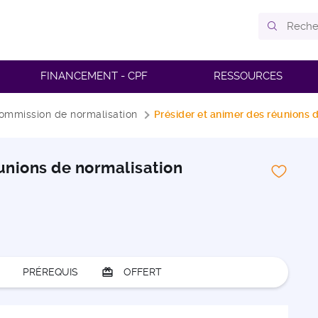
FINANCEMENT - CPF
RESSOURCES
ommission de normalisation
Présider et animer des réunions 
éunions de normalisation
PRÉREQUIS
card_giftcard
OFFERT