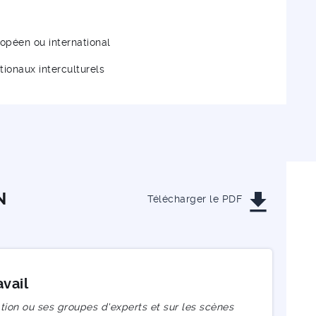
uropéen ou international
ionaux interculturels
get_app
N
Télécharger le PDF
avail
tion ou ses groupes d'experts et sur les scènes