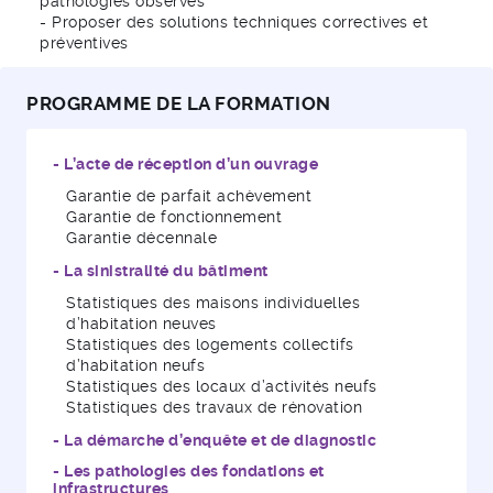
pathologies observés
- Proposer des solutions techniques correctives et
préventives
PROGRAMME DE LA FORMATION
AFNOR Compétences
- L’acte de réception d’un ouvrage
Quelles sont les pathologies du
Garantie de parfait achèvement
bâtiment les plus courantes ?
Garantie de fonctionnement
Garantie décennale
Les pathologies les plus fréquentes sont l’humidité
- La sinistralité du bâtiment
(infiltrations, condensation), les fissures structurelles, les
défauts de toiture, les problèmes de ventilation et les
Statistiques des maisons individuelles
dysfonctionnements des réseaux. Elles sont souvent
d’habitation neuves
liées à des défauts de conception, de mise en œuvre ou
Statistiques des logements collectifs
au vieillissement des matériaux.
d’habitation neufs
Statistiques des locaux d’activités neufs
Statistiques des travaux de rénovation
- La démarche d’enquête et de diagnostic
- Les pathologies des fondations et
infrastructures