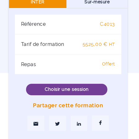
INTER
Sur-mesure
Référence
C4013
Tarif de formation
5525,00 €
HT
Repas
Offert
Choisir une session
Partager cette formation
Partager par Mail
Partager sur Twitter
Partager sur Linkedin
Partager sur Faceboo
 le module