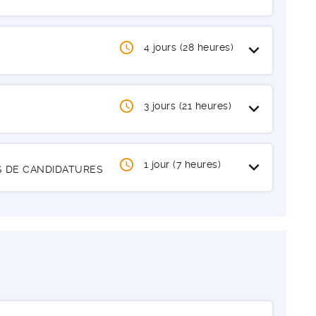
Ouvrir / Fermer
expand_more
4 jours (28 heures)
Ouvrir / Fermer
expand_more
3 jours (21 heures)
Ouvrir / Fermer
expand_more
1 jour (7 heures)
RS DE CANDIDATURES