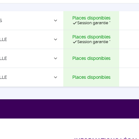
Places disponibles
expand_more
S
check
Session garantie *
Places disponibles
expand_more
LLE
check
Session garantie *
expand_more
LLE
Places disponibles
expand_more
LLE
Places disponibles