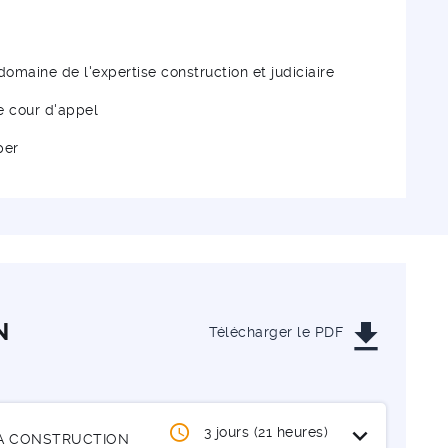
 domaine de l'expertise construction et judiciaire
e cour d'appel
per
get_app
N
Télécharger le PDF
Ouvrir / Fermer
expand_more
3 jours (21 heures)
LA CONSTRUCTION