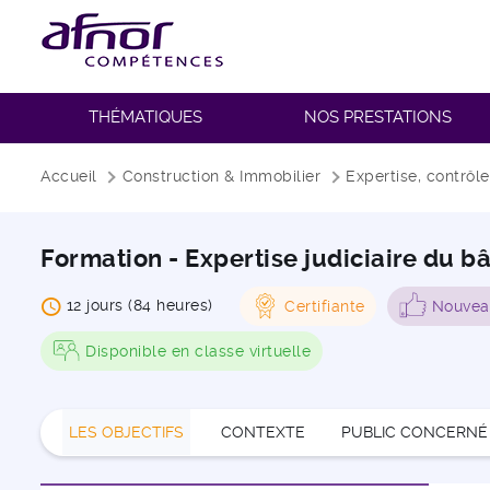
THÉMATIQUES
NOS PRESTATIONS
Fil d'Ariane
Accueil
Construction & Immobilier
Expertise, contrôle
Formation - Expertise judiciaire du b
12 jours (84 heures)
Certifiante
Nouve
Disponible en classe virtuelle
LES OBJECTIFS
CONTEXTE
PUBLIC CONCERNÉ