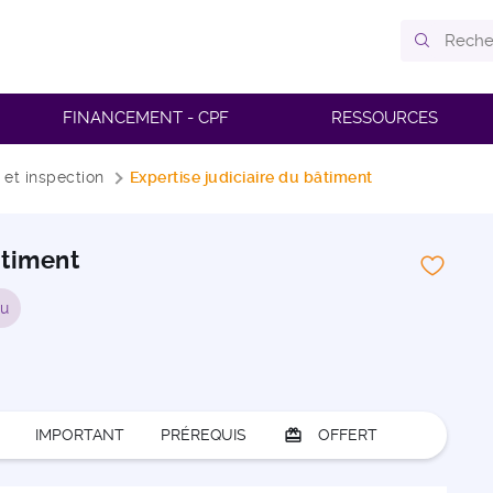
FINANCEMENT - CPF
RESSOURCES
 et inspection
Expertise judiciaire du bâtiment
âtiment
au
IMPORTANT
PRÉREQUIS
card_giftcard
OFFERT