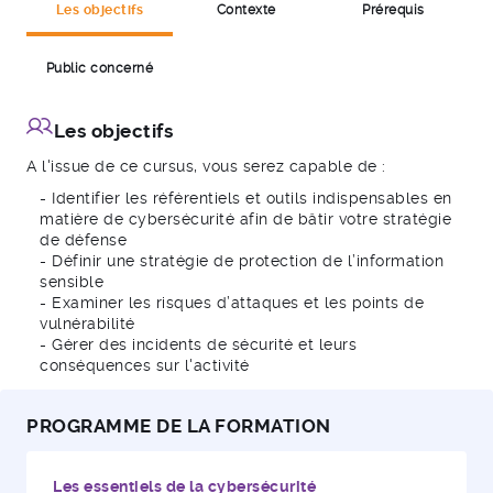
Les objectifs
Contexte
Prérequis
Public concerné
Les objectifs
en cliquant ici
A l'issue de ce cursus, vous serez capable de :
- Identifier les référentiels et outils indispensables en
matière de cybersécurité afin de bâtir votre stratégie
de défense
- Définir une stratégie de protection de l’information
sensible
-Modules obligatoires +"Innovation : quels moyens de
- Examiner les risques d’attaques et les points de
protection"
vulnérabilité
-Modules obligatoires + "Innovation : quels moyens de
- Gérer des incidents de sécurité et leurs
protection" + "Sécurité SI"
conséquences sur l'activité
-Modules obligatoires + "Innovation : quels moyens de
protection" + "Sécurité SI" + "Externaliser l'activité SI"
-Tous les modules optionnels inclus
PROGRAMME DE LA FORMATION
Les essentiels de la cybersécurité