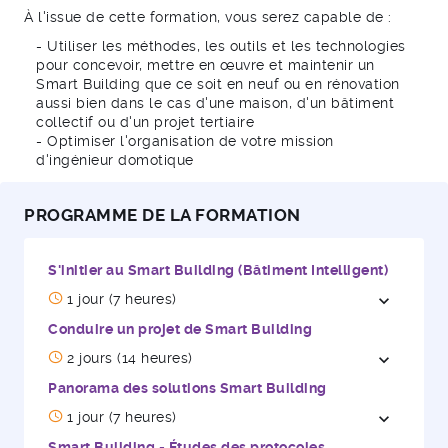
À l'issue de cette formation, vous serez capable de :
- Utiliser les méthodes, les outils et les technologies
pour concevoir, mettre en œuvre et maintenir un
Smart Building que ce soit en neuf ou en rénovation
aussi bien dans le cas d'une maison, d'un bâtiment
collectif ou d'un projet tertiaire
- Optimiser l'organisation de votre mission
d'ingénieur domotique
PROGRAMME DE LA FORMATION
S'initier au Smart Building (Bâtiment Intelligent)
1 jour (7 heures)
expand_more
Ouvrir / 
Conduire un projet de Smart Building
2 jours (14 heures)
expand_more
Ouvrir / 
Panorama des solutions Smart Building
1 jour (7 heures)
expand_more
Ouvrir / 
Smart Building - Études des protocoles