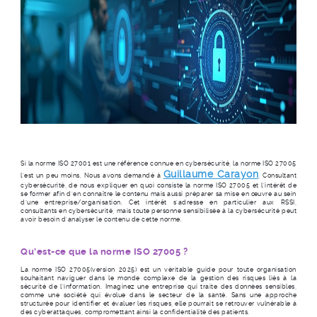
Si la norme ISO 27001 est une référence connue en cybersécurité, la norme ISO 27005
Guillaume Carayon
l’est un peu moins. Nous avons demandé à
, Consultant
cybersécurité, de nous expliquer en quoi consiste la norme ISO 27005 et l’intérêt de
se former afin d’en connaître le contenu mais aussi préparer sa mise en œuvre au sein
d’une entreprise/organisation. Cet intérêt s’adresse en particulier aux RSSI,
consultants en cybersécurité, mais toute personne sensibilisée à la cybersécurité peut
avoir besoin d’analyser le contenu de cette norme.
Qu’est-ce que la norme ISO 27005 ?
La norme ISO 27005(version 2025) est un véritable guide pour toute organisation
souhaitant naviguer dans le monde complexe de la gestion des risques liés à la
sécurité de l'information. Imaginez une entreprise qui traite des données sensibles,
comme une société qui évolue dans le secteur de la santé. Sans une approche
structurée pour identifier et évaluer les risques, elle pourrait se retrouver vulnérable à
des cyberattaques, compromettant ainsi la confidentialité des patients.