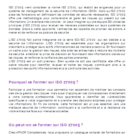
ISO 27005 vient compléter la norme ISO 27001, qui établit les exigences pour un
système de management de la sécurité de l'information (SMSI). Alors qu'ISO 27001
pose les fondations en définissant les contrôles de sécurité nécessaires, ISO 27005
offre une méthodologie pour comprendre et gérer les risques qui pèsent sur ces
informations. Un exemple très concret : on peut imaginer qu’une équipe DSI utilise les
principes d'ISO 27005 pour évaluer les menaces potentielles sur leurs systèmes de
données. Grâce à cette approche, l’entreprise est capable de prioriser les actions à
mener et de renforcer sa posture de sécurité.
L'ISO 27005 fait partie intégrante de la série ISO/IEC 27000, qui est dédiée à la
sécurité de l'information. L'ISO 27005 est essentielle pour les organisations qui
cherchent à protéger leurs actifs informationnels de manière proactive. En fournissant
un cadre pour la gestion des risques, elle aide les entreprises à réduire les incidents
de sécurité, améliorer la price de décision en fournissant des informations claires sur
les risques, et renforcer la confiance des parties prenantes.
L'ISO 27005 est un outil précieux. Bien qu'elle ne soit pas certifiable, elle offre un
cadre robuste pour identifier, évaluer et traiter les risques, contribuant ainsi à la
protection des actifs informationnels et à la continuité des activités.
Pourquoi se former sur ISO 27005 ?
Participer à une formation vous permettra non seulement de maîtriser les concepts
clés de la gestion des risques, mais aussi d'appliquer ces connaissances directement
à votre contexte professionnel. Vous apprendrez à identifier les vulnérabilités
spécifiques à votre organisation et à prendre des décisions éclairées pour protéger
vos informations. En fin de compte, cette formation est un pas essentiel vers une
meilleure sécurité de l'information, contribuant à la conformité et à la résilience de
votre entreprise face aux menaces actuelles.
Où peut-on se former sur ISO 27005 ?
Chez AFNOR Compétences, nous proposons un catalogue complet de formations sur