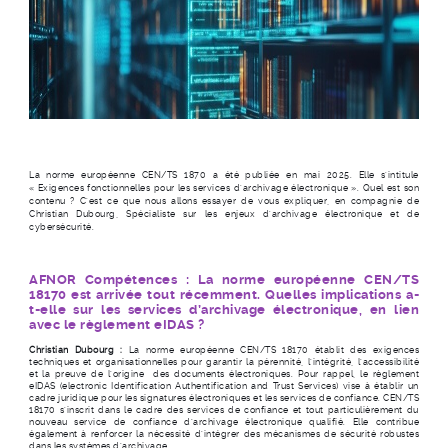
La norme européenne CEN/TS 1870 a été publiée en mai 2025. Elle s’intitule
« Exigences fonctionnelles pour les services d’archivage électronique ». Quel est son
contenu ? C’est ce que nous allons essayer de vous expliquer, en compagnie de
Christian Dubourg, Spécialiste sur les enjeux d’archivage électronique et de
cybersécurité.
AFNOR Compétences : La norme européenne CEN/TS
18170 est arrivée tout récemment. Quelles implications a-
t-elle sur les services d’archivage électronique, en lien
avec le règlement eIDAS ?
Christian Dubourg :
La norme européenne CEN/TS 18170 établit des exigences
techniques et organisationnelles pour garantir la pérennité, l'intégrité, l'accessibilité
et la preuve de l'origine des documents électroniques. Pour rappel, le règlement
eIDAS (electronic Identification Authentification and Trust Services) vise à établir un
cadre juridique pour les signatures électroniques et les services de confiance. CEN/TS
18170 s'inscrit dans le cadre des services de confiance et tout particulièrement du
nouveau service de confiance d'archivage électronique qualifié. Elle contribue
également à renforcer la nécessité d'intégrer des mécanismes de sécurité robustes
dans les systèmes d'archivage.