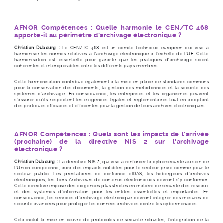
AFNOR Compétences : Quelle harmonie le CEN/TC 468
apporte-il au périmètre d’archivage électronique ?
Christian Dubourg :
Le CEN/TC 468 est un comité technique européen qui vise à
harmoniser les normes relatives à l'archivage électronique à l'échelle de l’UE. Cette
harmonisation est essentielle pour garantir que les pratiques d'archivage soient
cohérentes et interopérables entre les différents pays membres.
Cette harmonisation contribue également à la mise en place de standards communs
pour la conservation des documents, la gestion des métadonnées et la sécurité des
systèmes d'archivage. En conséquence, les entreprises et les organismes peuvent
s'assurer qu'ils respectent les exigences légales et réglementaires tout en adoptant
des pratiques efficaces et efficientes pour la gestion de leurs archives électroniques.
AFNOR Compétences : Quels sont les impacts de l’arrivée
(prochaine) de la directive NIS 2 sur l’archivage
électronique ?
Christian Dubourg :
La directive NIS 2, qui vise à renforcer la cybersécurité au sein de
l'Union européenne, aura des impacts notables pour le secteur privé comme pour le
secteur public. Les prestataires de confiance eIDAS, les hébergeurs d'archives
électroniques, les Tiers Archiveurs de contenus électroniques devront s'y conformer.
Cette directive impose des exigences plus strictes en matière de sécurité des réseaux
et des systèmes d'information pour les entités essentielles et importantes. En
conséquence, les services d'archivage électronique devront intégrer des mesures de
sécurité avancées pour protéger les données archivées contre les cybermenaces.
Cela inclut la mise en œuvre de protocoles de sécurité robustes, l'intégration de la