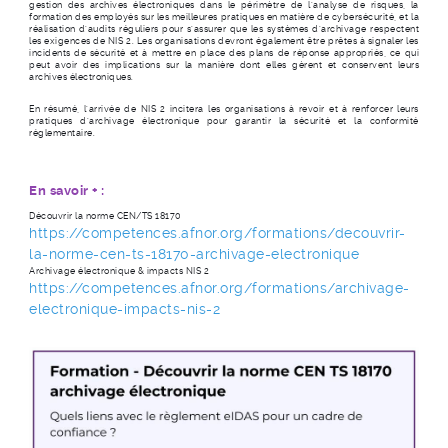
gestion des archives électroniques dans le périmètre de l'analyse de risques, la
formation des employés sur les meilleures pratiques en matière de cybersécurité, et la
réalisation d'audits réguliers pour s'assurer que les systèmes d'archivage respectent
les exigences de NIS 2. Les organisations devront également être prêtes à signaler les
incidents de sécurité et à mettre en place des plans de réponse appropriés, ce qui
peut avoir des implications sur la manière dont elles gèrent et conservent leurs
archives électroniques.
En résumé, l'arrivée de NIS 2 incitera les organisations à revoir et à renforcer leurs
pratiques d'archivage électronique pour garantir la sécurité et la conformité
réglementaire.
En savoir + :
Découvrir la norme CEN/TS 18170
https://competences.afnor.org/formations/decouvrir-
la-norme-cen-ts-18170-archivage-electronique
Archivage électronique & impacts NIS 2
https://competences.afnor.org/formations/archivage-
electronique-impacts-nis-2