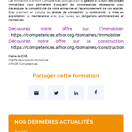
Les formations d’AFNOR Compétences conçues pour la
gestion
et le
suivi des projets
immobiliers vous permettent d’acquérir les connaissances nécessaires pour
développer la compétitivité de votre entreprise et l’épanouissement de vos salariés.
Elles prennent en compte les
études de conception
, la
construction
, la
mise en
exploitation
, la
maintenance
ainsi que toutes les
obligations administratives et
normatives
.
Découvrez notre offre sur l'immobilier
:
https://competences.afnor.org/domaines/immobilier
Découvrez notre offre sur la construction
:
https://competences.afnor.org/domaines/construction
Hema ALICHE
Cheffe de produits Immobilier
AFNOR Compétences
Partager cette formation
Partager par Mail
Partager sur Twitter
Partager sur Linkedin
Partager sur Facebo
NOS DERNIÈRES ACTUALITÉS
Toutes