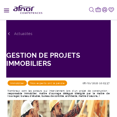
Fil d'Ariane
Actualités
GESTION DE PROJETS
IMMOBILIERS
Immobilier
Nos experts ont la parole
08/01/2020 10:03:37
Nombreux sont les acteurs qui interviennent lors d’un projet de construction :
responsable immobilier, maître d’ouvrage délégué (désigné par le maître de
l’ouvrage), bureau d'études, bureau de contrôle, architecte, maître d’oeuvre… !