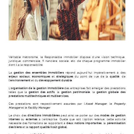
Véritable métronome, le Responsable immobilier dispose d’une vision technique,
juridique, commerciale, fi nancière, sociale, etc. de chaque programme immobilier
dont il a la responsabilité.
La
gestion des ensembles immobiliers
répond aujourd’hui impérativement à des
enjeux sociaux, économiques
et
stratégiques
du point de vue de la
qualité
, de
l’environnement
et du
développement durable
.
L’
organisation de la gestion immobilière
des entreprises fait émerger des prestations
telles que la
gestion des actifs
, la
gestion patrimoniale
, la
gestion globale des
prestations multitechniques et multiservices.
Ces prestations sont respectivement assurées par l’
Asset Manager
, le
Property
Manager
et le
Facility Manager
.
Le choix des
directions immobilières
peut ainsi se porter sur des
modes de gestion
internes
ou
externes
à l’entreprise. Quelle que soit l’option retenue, cette activité
nécessite des formations se rapportant à
deux notions importantes
, la
pérennisation
des biens
et le
rapport qualité/coût global.