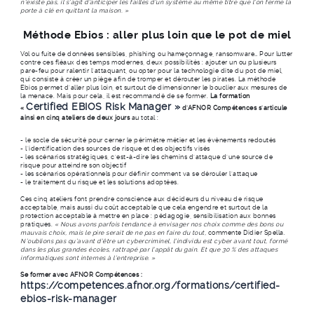
n'existe pas, il s’agit d’anticiper les failles d’un système au même titre que l’on ferme la
porte à clé en quittant la maison. »
Méthode Ebios : aller plus loin que le pot de miel
Vol ou fuite de données sensibles, phishing ou hameçonnage, ransomware… Pour lutter
contre ces fléaux des temps modernes, deux possibilités : ajouter un ou plusieurs
pare-feu pour ralentir l’attaquant, ou opter pour la technologie dite du pot de miel,
qui consiste à créer un piège afin de tromper et dérouter les pirates. La méthode
Ebios permet d’aller plus loin, et surtout de dimensionner le bouclier aux mesures de
la menace. Mais pour cela, il est recommandé de se former.
La formation
Certified EBIOS Risk Manager »
«
d’AFNOR Compétences s’articule
ainsi en cinq ateliers de deux jours
au total :
- le socle de sécurité pour cerner le périmètre métier et les évènements redoutés
- l’identification des sources de risque et des objectifs visés
- les scénarios stratégiques, c’est-à-dire les chemins d’attaque d’une source de
risque pour atteindre son objectif
- les scénarios opérationnels pour définir comment va se dérouler l’attaque
- le traitement du risque et les solutions adoptées.
Ces cinq ateliers font prendre conscience aux décideurs du niveau de risque
acceptable, mais aussi du coût acceptable que cela engendre et surtout de la
protection acceptable à mettre en place : pédagogie, sensibilisation aux bonnes
pratiques.
« Nous avons parfois tendance à envisager nos choix comme des bons ou
mauvais choix, mais le pire serait de ne pas en faire du tout,
commente Didier Spella.
N’oublions pas qu’avant d’être un cybercriminel, l’individu est cyber avant tout, formé
dans les plus grandes écoles, rattrapé par l’appât du gain. Et que 30 % des attaques
informatiques sont internes à l’entreprise. »
Se former avec AFNOR Compétences :
https://competences.afnor.org/formations/certified-
ebios-risk-manager