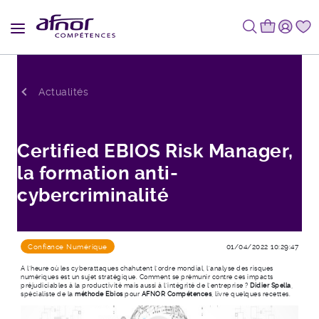
Fil d'Ariane
Actualités
Certified EBIOS Risk Manager,
la formation anti-
cybercriminalité
Confiance Numérique
01/04/2022 10:29:47
A l’heure où les cyberattaques chahutent l’ordre mondial, l’analyse des risques
numériques est un sujet stratégique. Comment se prémunir contre ces impacts
préjudiciables à la productivité mais aussi à l’intégrité de l’entreprise ?
Didier Spella
,
spécialiste de la
méthode Ebios
pour
AFNOR Compétences
, livre quelques recettes.