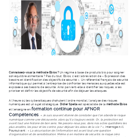
Connaissez-vous la méthode Ebios ?
Un régime à base de produits bio pour soigner
son équilibre alimentaire ? Pas du tout. Ebios, c’est l’abréviation de « Expression des
besoins et identification des objectifs de sécurité ». Un référentiel français de sécurité
informatique qui permet à l’entreprise de confronter les menaces auxquelles elle est
exposée à ses besoins de sécurité. Ainsi parvient-elle à identifier les risques, à les
prioriser et définir les objectifs de sécurité afin de déjouer les attaques.
A l’heure où les cyberattaques chahutent l’ordre mondial, l’analyse des risques
numériques est un sujet stratégique.
Didier Spella
est spécialiste de la
méthode Ebios
formation continue pour AFNOR
et l’enseigne en
Compétences
.
« Je suis souvent étonné de constater que l’on aborde le risque
numérique comme une découverte, alors qu’il a toujours existé. Or, la protection est
avant tout une histoire de bon sens. Ne pesons-nous pas, dans nos actes quotidiens les
plus anodins, les pour et les contre, pour déjouer les aléas de la vie ? »
, interroge-t-il.
Poursuivant :
« La sécurisation de l’information est avant tout une question
d’organisation et de sensibilisation. Même si en matière de sécurité, le risque zéro